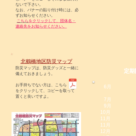
ないで下さい。
なお、バナーの貼り付け時には、必
ずお知らせください。
こちら
をクリックして、団体名・
連
絡先をお知らせください。
北鶴橋地区防災マップ
防災マップは、防災グッズと一緒に
定期
備えておきましょう。
お手持ちでない方は、こちら
6月 ス
をクリックして、コピーを取って
ドミノ
置くと良いですよ。
7月 盆
9月 Aブ
10月 敬
11
月 ド
11月 
12月 