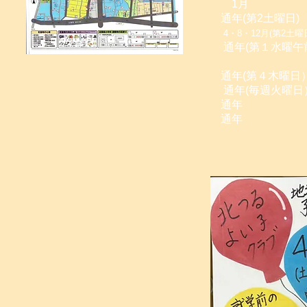
1月 餅
通年(第2土曜
4・8・12月(第2
通年(第１水曜午
開放
通年(第４木曜
​ 通年(毎週火曜
通年 地
通年 