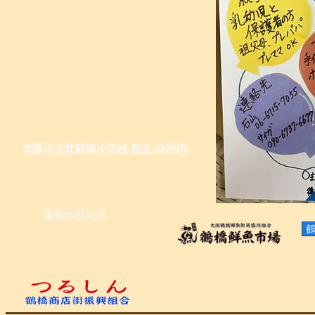
令和7
年
子育て
大阪市立北鶴橋小学校 創立100周年
2026(R
まちへリンク